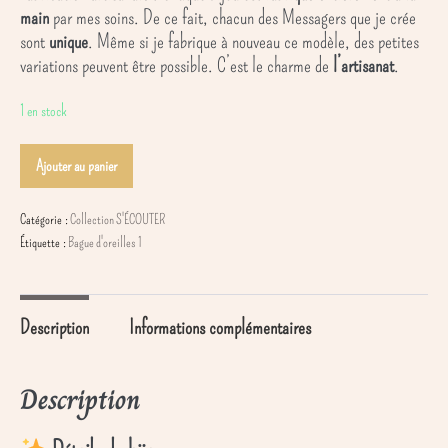
main
par mes soins. De ce fait, chacun des Messagers que je crée
sont
unique
. Même si je fabrique à nouveau ce modèle, des petites
variations peuvent être possible. C’est le charme de
l’artisanat
.
1 en stock
quantité
Ajouter au panier
de
Triple-
Catégorie :
Collection S'ÉCOUTER
Croche
Étiquette :
Bague d'oreilles 1
(version
Gauche)
Description
Informations complémentaires
Description