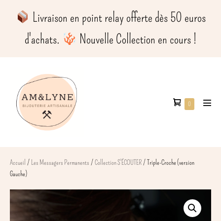
contenu
Aller
principal
​ Livraison en point relay offerte dès 50 euros
au
contenu
d'achats.
​ Nouvelle Collection en cours !
Panier
Éléments
0
basc
dans
d’achat
le
le
men
panier
Accueil
/
Les Messagers Permanents
/
Collection S'ÉCOUTER
/ Triple-Croche (version
Gauche)