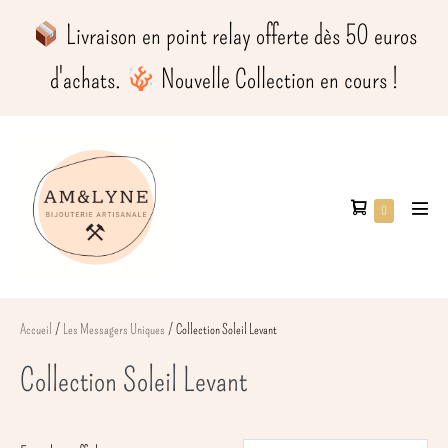
contenu
Aller
principal
​ Livraison en point relay offerte dès 50 euros
au
contenu
d'achats.
​ Nouvelle Collection en cours !
Panier
Éléments
0
basc
dans
d’achat
le
le
men
panier
Accueil
/
Les Messagers Uniques
/ Collection Soleil Levant
Collection Soleil Levant