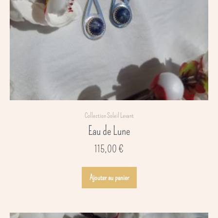
la
page
du
produit
Collection Soleil Levant
Eau de Lune
115,00
€
Ajouter au panier